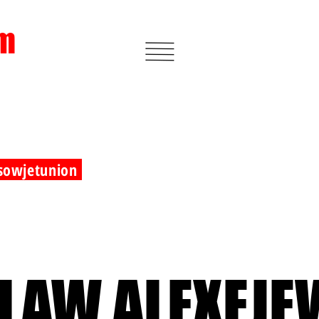
m
 sowjetunion
LAW ALEXEJE