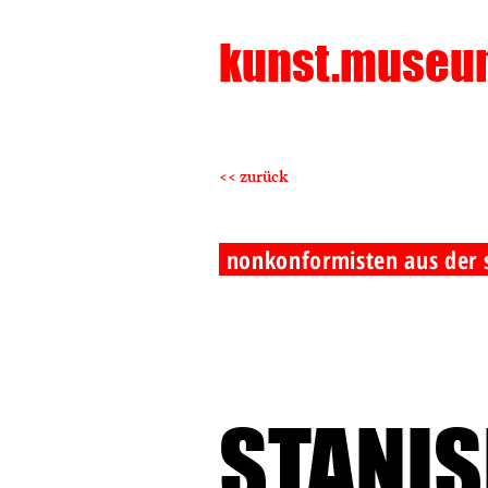
kunst.museu
<< zurück
nonkonformisten aus der
STANIS