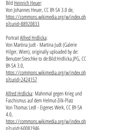
Bild
Heinrich Heuer
:
Von Johannes Heuer, CC BY-SA 3.0 de,
https://commons.wikimedia.org/w/index.ph
p?curid=88920833
Portrait
Alfred Hrdlicka
:
Von Martina Judt - Martina Judt (Galerie
Hilger, Wien), originally uploaded by de:
Benutzer:Steschke to de:Bild:Hrdlicka.JPG, CC
BY-SA 3.0,
https://commons.wikimedia.org/w/index.ph
p?curid=2424157
Alfred Hrdlicka
:
Mahnmal gegen Krieg und
Faschismus auf dem Helmut-Zilk-Platz
Von Thomas Ledl - Eigenes Werk, CC BY-SA
4.0,
https://commons.wikimedia.org/w/index.ph
p?curid=60081946