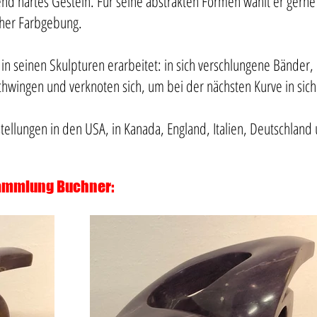
nd hartes Gestein. Für seine abstrakten Formen wählt er gerne 
cher Farbgebung.
r in seinen Skulpturen erarbeitet: in sich verschlungene Bände
chwingen und verknoten sich, um bei der nächsten Kurve in sich
ellungen in den USA, in Kanada, England, Italien, Deutschland
Sammlung Buchner: