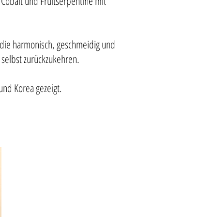
Cobalt und Fruitserpentine mit
r, die harmonisch, geschmeidig und
 selbst zurückzukehren.
 und Korea gezeigt.