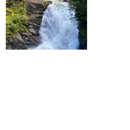
Medien über Gottfried Salzmann:
Ein kurzer Film begleitet Gottfried Salzmann bei
einem Wasserfall-
Besuch:
https://www.youtube.com/watch?
v=Iu32n4COIaE
Artikel eines ORF-Beitrages über Gottfried
Salzmann (2020)