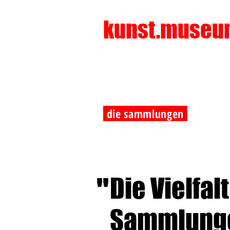
kunst.museu
die sammlungen
"
Die Vielfal
Sammlung