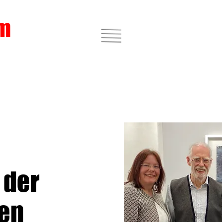
m
t der
en