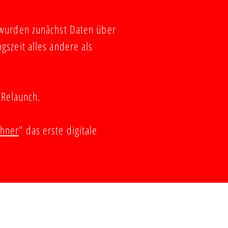
 wurden zunächst Daten über
szeit alles andere als
 Relaunch.
chner
" das erste digitale
hutz
-
Impressum