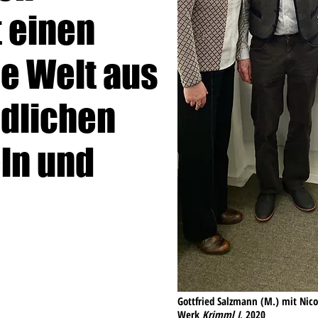
 einen
ie Welt aus
dlichen
ln und
Gottfried Salzmann (M.) mit Nic
Werk
Krimml I
, 2020