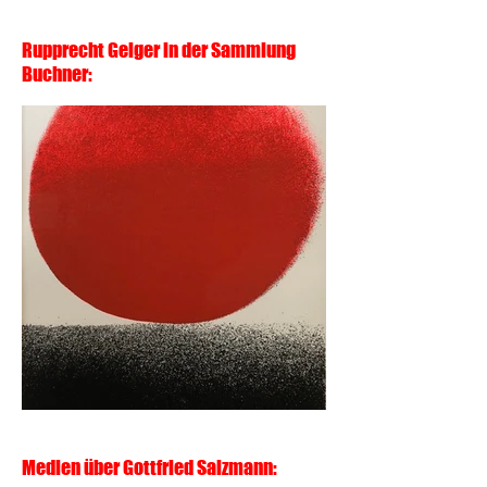
Rupprecht Geiger in der Sammlung
Buchner:
Medien über Gottfried Salzmann: